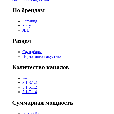
По брендам
Samsung
Sony
JBL
Раздел
Саундбары
Портативная акустика
Количество каналов
2-2.1
3.1-3.1.2
5.1-5.1.2
7.1-7.1.4
Суммарная мощность
до 250 Вт