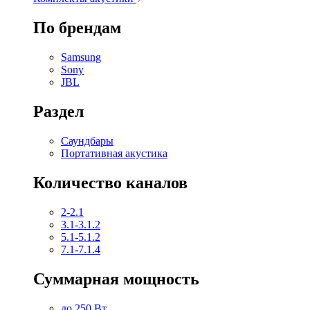
По брендам
Samsung
Sony
JBL
Раздел
Саундбары
Портативная акустика
Количество каналов
2-2.1
3.1-3.1.2
5.1-5.1.2
7.1-7.1.4
Суммарная мощность
до 250 Вт