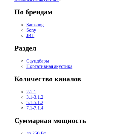
По брендам
Samsung
Sony
JBL
Раздел
Саундбары
Портативная акустика
Количество каналов
2-2.1
3.1-3.1.2
5.1-5.1.2
7.1-7.1.4
Суммарная мощность
до 250 Вт