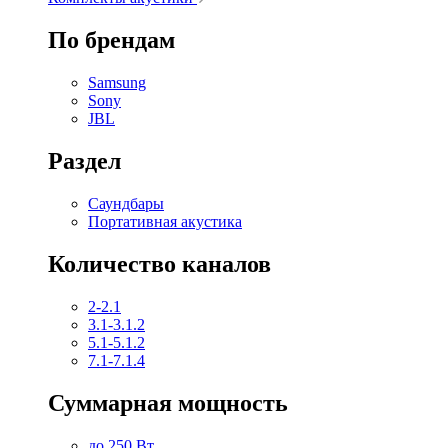
По брендам
Samsung
Sony
JBL
Раздел
Саундбары
Портативная акустика
Количество каналов
2-2.1
3.1-3.1.2
5.1-5.1.2
7.1-7.1.4
Суммарная мощность
до 250 Вт