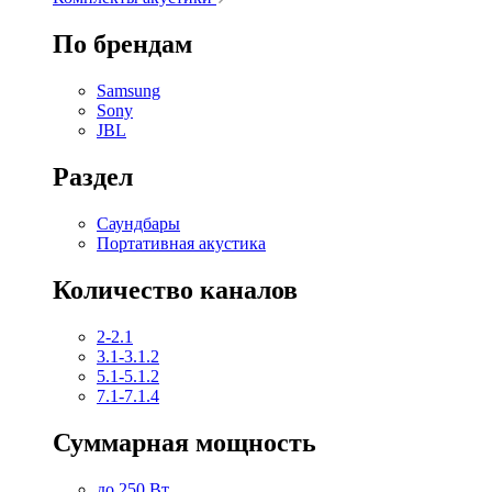
По брендам
Samsung
Sony
JBL
Раздел
Саундбары
Портативная акустика
Количество каналов
2-2.1
3.1-3.1.2
5.1-5.1.2
7.1-7.1.4
Суммарная мощность
до 250 Вт