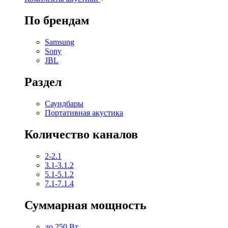
По брендам
Samsung
Sony
JBL
Раздел
Саундбары
Портативная акустика
Количество каналов
2-2.1
3.1-3.1.2
5.1-5.1.2
7.1-7.1.4
Суммарная мощность
до 250 Вт