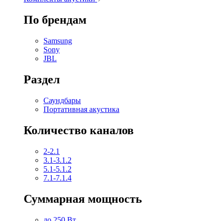
По брендам
Samsung
Sony
JBL
Раздел
Саундбары
Портативная акустика
Количество каналов
2-2.1
3.1-3.1.2
5.1-5.1.2
7.1-7.1.4
Суммарная мощность
до 250 Вт