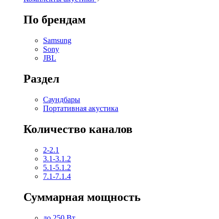
По брендам
Samsung
Sony
JBL
Раздел
Саундбары
Портативная акустика
Количество каналов
2-2.1
3.1-3.1.2
5.1-5.1.2
7.1-7.1.4
Суммарная мощность
до 250 Вт