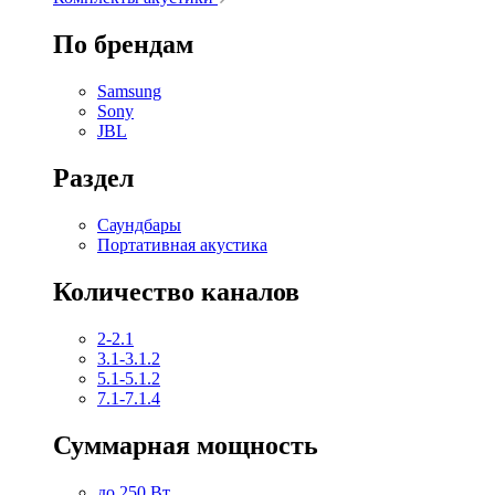
По брендам
Samsung
Sony
JBL
Раздел
Саундбары
Портативная акустика
Количество каналов
2-2.1
3.1-3.1.2
5.1-5.1.2
7.1-7.1.4
Суммарная мощность
до 250 Вт