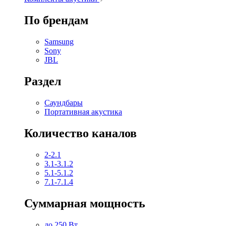
По брендам
Samsung
Sony
JBL
Раздел
Саундбары
Портативная акустика
Количество каналов
2-2.1
3.1-3.1.2
5.1-5.1.2
7.1-7.1.4
Суммарная мощность
до 250 Вт