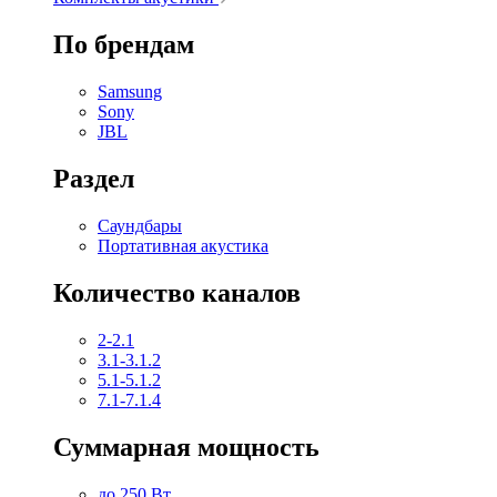
По брендам
Samsung
Sony
JBL
Раздел
Саундбары
Портативная акустика
Количество каналов
2-2.1
3.1-3.1.2
5.1-5.1.2
7.1-7.1.4
Суммарная мощность
до 250 Вт