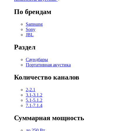
По брендам
Samsung
Sony
JBL
Раздел
Саундбары
Портативная акустика
Количество каналов
2-2.1
3.1-3.1.2
5.1-5.1.2
7.1-7.1.4
Суммарная мощность
до 250 Вт