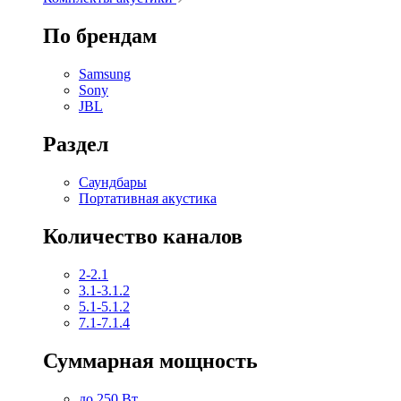
По брендам
Samsung
Sony
JBL
Раздел
Саундбары
Портативная акустика
Количество каналов
2-2.1
3.1-3.1.2
5.1-5.1.2
7.1-7.1.4
Суммарная мощность
до 250 Вт