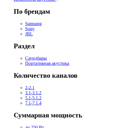
По брендам
Samsung
Sony
JBL
Раздел
Саундбары
Портативная акустика
Количество каналов
2-2.1
3.1-3.1.2
5.1-5.1.2
7.1-7.1.4
Суммарная мощность
до 250 Вт