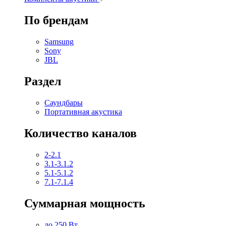
По брендам
Samsung
Sony
JBL
Раздел
Саундбары
Портативная акустика
Количество каналов
2-2.1
3.1-3.1.2
5.1-5.1.2
7.1-7.1.4
Суммарная мощность
до 250 Вт