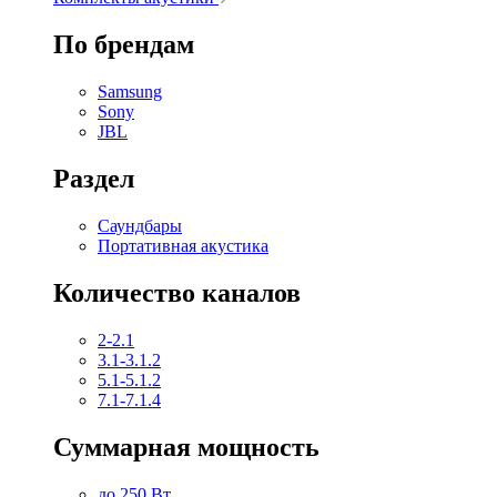
По брендам
Samsung
Sony
JBL
Раздел
Саундбары
Портативная акустика
Количество каналов
2-2.1
3.1-3.1.2
5.1-5.1.2
7.1-7.1.4
Суммарная мощность
до 250 Вт