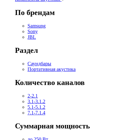
По брендам
Samsung
Sony
JBL
Раздел
Саундбары
Портативная акустика
Количество каналов
2-2.1
3.1-3.1.2
5.1-5.1.2
7.1-7.1.4
Суммарная мощность
до 250 Вт