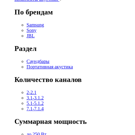
По брендам
Samsung
Sony
JBL
Раздел
Саундбары
Портативная акустика
Количество каналов
2-2.1
3.1-3.1.2
5.1-5.1.2
7.1-7.1.4
Суммарная мощность
до 250 Вт