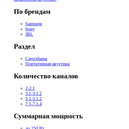
По брендам
Samsung
Sony
JBL
Раздел
Саундбары
Портативная акустика
Количество каналов
2-2.1
3.1-3.1.2
5.1-5.1.2
7.1-7.1.4
Суммарная мощность
до 250 Вт