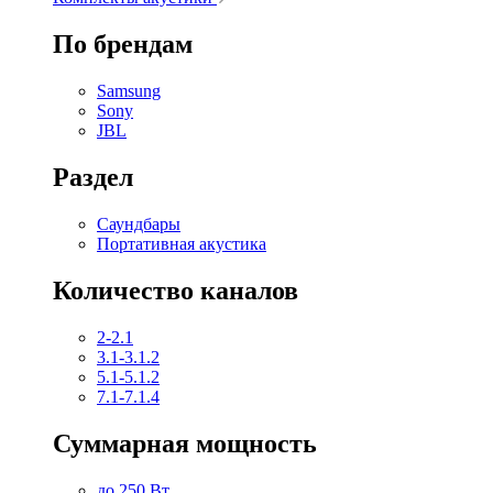
По брендам
Samsung
Sony
JBL
Раздел
Саундбары
Портативная акустика
Количество каналов
2-2.1
3.1-3.1.2
5.1-5.1.2
7.1-7.1.4
Суммарная мощность
до 250 Вт