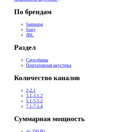
По брендам
Samsung
Sony
JBL
Раздел
Саундбары
Портативная акустика
Количество каналов
2-2.1
3.1-3.1.2
5.1-5.1.2
7.1-7.1.4
Суммарная мощность
до 250 Вт