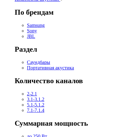
По брендам
Samsung
Sony
JBL
Раздел
Саундбары
Портативная акустика
Количество каналов
2-2.1
3.1-3.1.2
5.1-5.1.2
7.1-7.1.4
Суммарная мощность
до 250 Вт