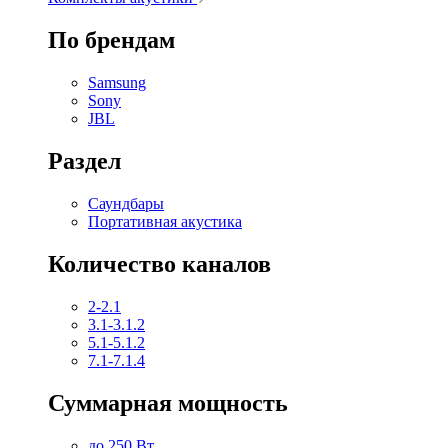
По брендам
Samsung
Sony
JBL
Раздел
Саундбары
Портативная акустика
Количество каналов
2-2.1
3.1-3.1.2
5.1-5.1.2
7.1-7.1.4
Суммарная мощность
до 250 Вт