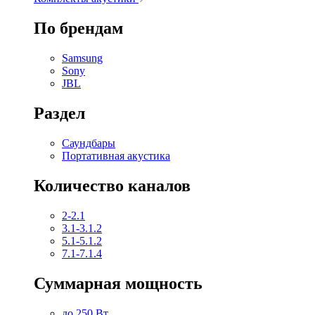
По брендам
Samsung
Sony
JBL
Раздел
Саундбары
Портативная акустика
Количество каналов
2-2.1
3.1-3.1.2
5.1-5.1.2
7.1-7.1.4
Суммарная мощность
до 250 Вт