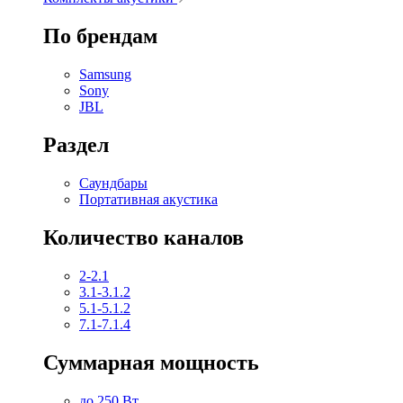
По брендам
Samsung
Sony
JBL
Раздел
Саундбары
Портативная акустика
Количество каналов
2-2.1
3.1-3.1.2
5.1-5.1.2
7.1-7.1.4
Суммарная мощность
до 250 Вт