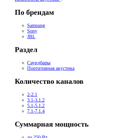
По брендам
Samsung
Sony
JBL
Раздел
Саундбары
Портативная акустика
Количество каналов
2-2.1
3.1-3.1.2
5.1-5.1.2
7.1-7.1.4
Суммарная мощность
до 250 Вт