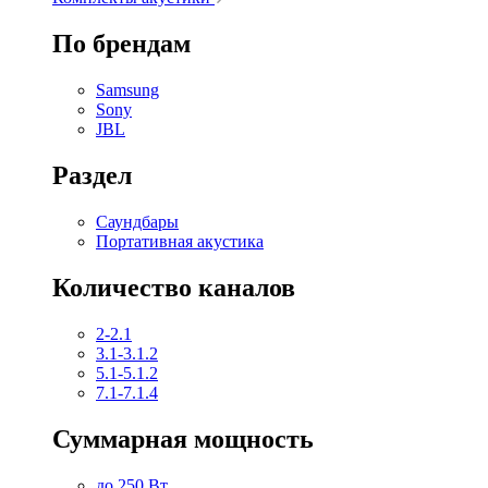
По брендам
Samsung
Sony
JBL
Раздел
Саундбары
Портативная акустика
Количество каналов
2-2.1
3.1-3.1.2
5.1-5.1.2
7.1-7.1.4
Суммарная мощность
до 250 Вт