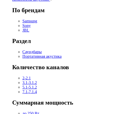
По брендам
Samsung
Sony
JBL
Раздел
Саундбары
Портативная акустика
Количество каналов
2-2.1
3.1-3.1.2
5.1-5.1.2
7.1-7.1.4
Суммарная мощность
до 250 Вт