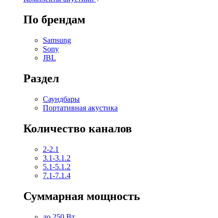
По брендам
Samsung
Sony
JBL
Раздел
Саундбары
Портативная акустика
Количество каналов
2-2.1
3.1-3.1.2
5.1-5.1.2
7.1-7.1.4
Суммарная мощность
до 250 Вт