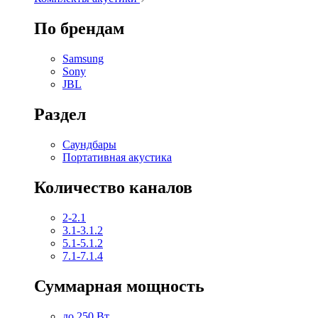
По брендам
Samsung
Sony
JBL
Раздел
Саундбары
Портативная акустика
Количество каналов
2-2.1
3.1-3.1.2
5.1-5.1.2
7.1-7.1.4
Суммарная мощность
до 250 Вт