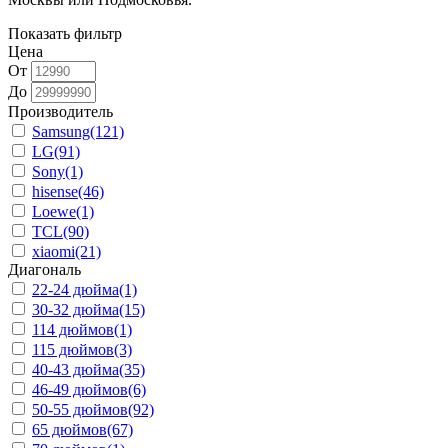
Показать фильтр
Цена
От
До
Производитель
Samsung
(121)
LG
(91)
Sony
(1)
hisense
(46)
Loewe
(1)
TCL
(90)
xiaomi
(21)
Диагональ
22-24 дюйма
(1)
30-32 дюйма
(15)
114 дюймов
(1)
115 дюймов
(3)
40-43 дюйма
(35)
46-49 дюймов
(6)
50-55 дюймов
(92)
65 дюймов
(67)