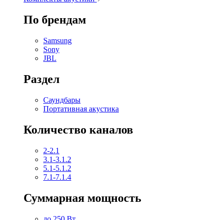
По брендам
Samsung
Sony
JBL
Раздел
Саундбары
Портативная акустика
Количество каналов
2-2.1
3.1-3.1.2
5.1-5.1.2
7.1-7.1.4
Суммарная мощность
до 250 Вт