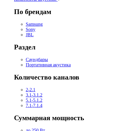
По брендам
Samsung
Sony
JBL
Раздел
Саундбары
Портативная акустика
Количество каналов
2-2.1
3.1-3.1.2
5.1-5.1.2
7.1-7.1.4
Суммарная мощность
до 250 Вт