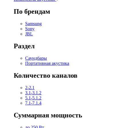
По брендам
Samsung
Sony
JBL
Раздел
Саундбары
Портативная акустика
Количество каналов
2-2.1
3.1-3.1.2
5.1-5.1.2
7.1-7.1.4
Суммарная мощность
до 250 Вт