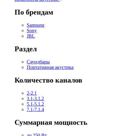
По брендам
Samsung
Sony
JBL
Раздел
Саундбары
Портативная акустика
Количество каналов
2-2.1
3.1-3.1.2
5.1-5.1.2
7.1-7.1.4
Суммарная мощность
до 250 Вт