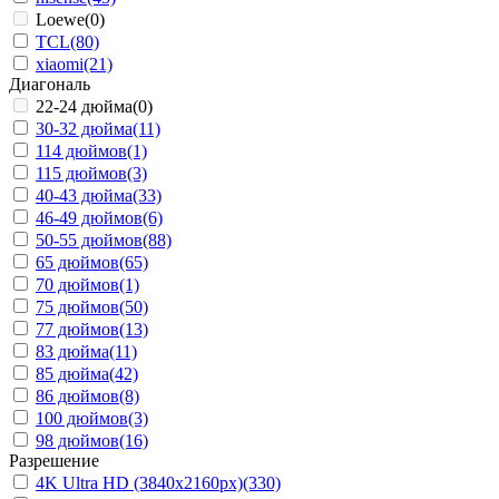
Loewe
(0)
TCL
(80)
xiaomi
(21)
Диагональ
22-24 дюйма
(0)
30-32 дюйма
(11)
114 дюймов
(1)
115 дюймов
(3)
40-43 дюйма
(33)
46-49 дюймов
(6)
50-55 дюймов
(88)
65 дюймов
(65)
70 дюймов
(1)
75 дюймов
(50)
77 дюймов
(13)
83 дюйма
(11)
85 дюйма
(42)
86 дюймов
(8)
100 дюймов
(3)
98 дюймов
(16)
Разрешение
4K Ultra HD (3840x2160px)
(330)