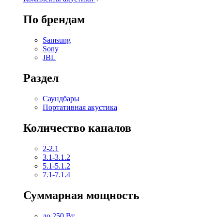
По брендам
Samsung
Sony
JBL
Раздел
Саундбары
Портативная акустика
Количество каналов
2-2.1
3.1-3.1.2
5.1-5.1.2
7.1-7.1.4
Суммарная мощность
до 250 Вт