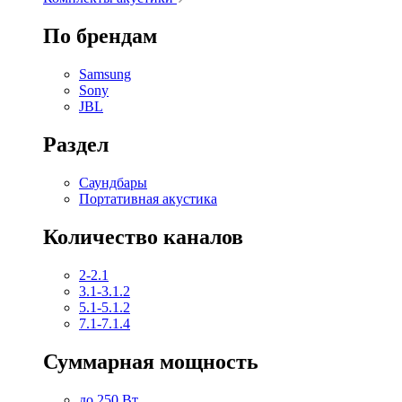
По брендам
Samsung
Sony
JBL
Раздел
Саундбары
Портативная акустика
Количество каналов
2-2.1
3.1-3.1.2
5.1-5.1.2
7.1-7.1.4
Суммарная мощность
до 250 Вт