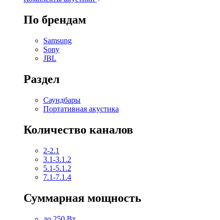
По брендам
Samsung
Sony
JBL
Раздел
Саундбары
Портативная акустика
Количество каналов
2-2.1
3.1-3.1.2
5.1-5.1.2
7.1-7.1.4
Суммарная мощность
до 250 Вт