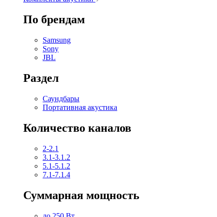
По брендам
Samsung
Sony
JBL
Раздел
Саундбары
Портативная акустика
Количество каналов
2-2.1
3.1-3.1.2
5.1-5.1.2
7.1-7.1.4
Суммарная мощность
до 250 Вт