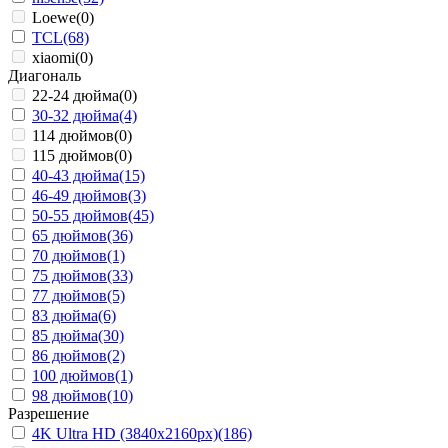
Loewe
(0)
TCL
(68)
xiaomi
(0)
Диагональ
22-24 дюйма
(0)
30-32 дюйма
(4)
114 дюймов
(0)
115 дюймов
(0)
40-43 дюйма
(15)
46-49 дюймов
(3)
50-55 дюймов
(45)
65 дюймов
(36)
70 дюймов
(1)
75 дюймов
(33)
77 дюймов
(5)
83 дюйма
(6)
85 дюйма
(30)
86 дюймов
(2)
100 дюймов
(1)
98 дюймов
(10)
Разрешение
4K Ultra HD (3840x2160px)
(186)