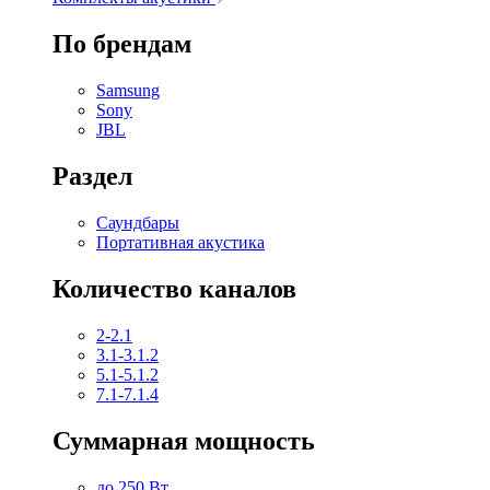
По брендам
Samsung
Sony
JBL
Раздел
Саундбары
Портативная акустика
Количество каналов
2-2.1
3.1-3.1.2
5.1-5.1.2
7.1-7.1.4
Суммарная мощность
до 250 Вт