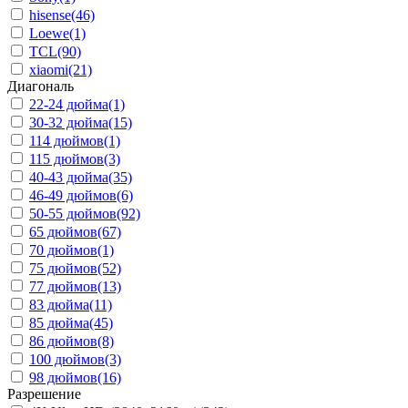
hisense
(46)
Loewe
(1)
TCL
(90)
xiaomi
(21)
Диагональ
22-24 дюйма
(1)
30-32 дюйма
(15)
114 дюймов
(1)
115 дюймов
(3)
40-43 дюйма
(35)
46-49 дюймов
(6)
50-55 дюймов
(92)
65 дюймов
(67)
70 дюймов
(1)
75 дюймов
(52)
77 дюймов
(13)
83 дюйма
(11)
85 дюйма
(45)
86 дюймов
(8)
100 дюймов
(3)
98 дюймов
(16)
Разрешение