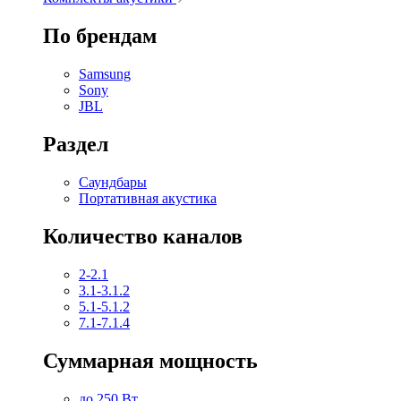
По брендам
Samsung
Sony
JBL
Раздел
Саундбары
Портативная акустика
Количество каналов
2-2.1
3.1-3.1.2
5.1-5.1.2
7.1-7.1.4
Суммарная мощность
до 250 Вт